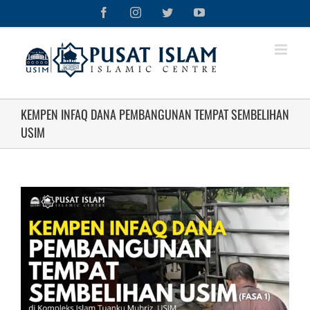
Skip
Facebook
Instagram
Twitter
YouTube
to
content
KEMPEN INFAQ DANA PEMBANGUNAN TEMPAT SEMBELIHAN
USIM