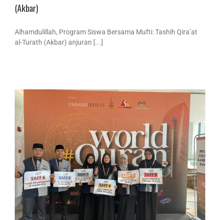
(Akbar)
Alhamdulillah, Program Siswa Bersama Mufti: Tashih Qira’at
al-Turath (Akbar) anjuran [...]