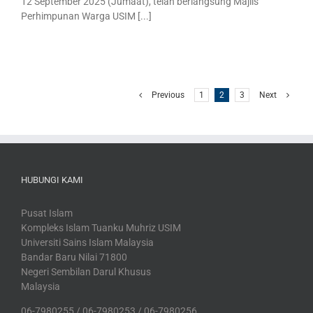
12 September 2025 (Jumaat), telah berlangsung Majlis
Perhimpunan Warga USIM [...]
Previous
1
2
3
Next
HUBUNGI KAMI
Pusat Islam
Kompleks Islam Tuanku Muhriz USIM
Universiti Sains Islam Malaysia
Bandar Baru Nilai 71800
Negeri Sembilan Darul Khusus
Malaysia
06-7980255 / 06-7980253 / 06-7980256