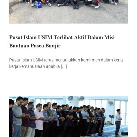
𝐏𝐮𝐬𝐚𝐭 𝐈𝐬𝐥𝐚𝐦 𝐔𝐒𝐈𝐌 𝐓𝐞𝐫𝐥𝐢𝐛𝐚𝐭 𝐀𝐤𝐭𝐢𝐟 𝐃𝐚𝐥𝐚𝐦 𝐌𝐢𝐬𝐢
𝐁𝐚𝐧𝐭𝐮𝐚𝐧 𝐏𝐚𝐬𝐜𝐚 𝐁𝐚𝐧𝐣𝐢𝐫
Pusat Islam USIM terus menunjukkan komitmen dalam kerja-
kerja kemanusiaan apabila [...]